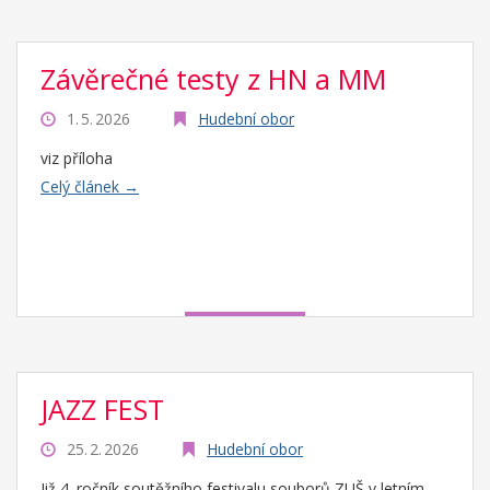
Závěrečné testy z HN a MM
1. 5. 2026
Hudební obor
viz příloha
Celý článek →
JAZZ FEST
25. 2. 2026
Hudební obor
Již 4. ročník soutěžního festivalu souborů ZUŠ v letním