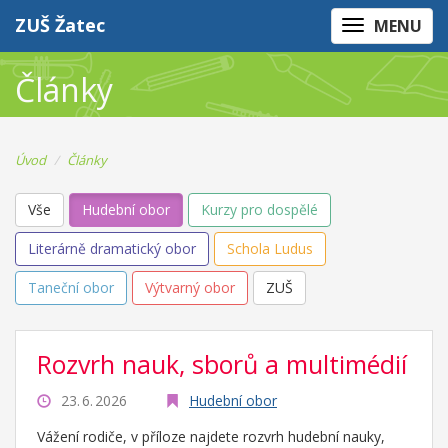
ZUŠ Žatec
MENU
Články
Úvod
Články
Vše
Hudební obor
Kurzy pro dospělé
Literárně dramatický obor
Schola Ludus
Taneční obor
Výtvarný obor
ZUŠ
Rozvrh nauk, sborů a multimédií
23. 6. 2026
Hudební obor
Vážení rodiče, v příloze najdete rozvrh hudební nauky,