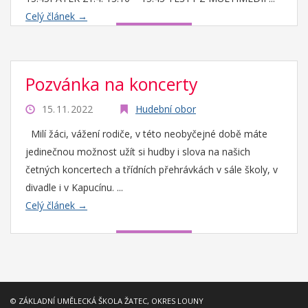
Celý článek →
Pozvánka na koncerty
15. 11. 2022
Hudební obor
Milí žáci, vážení rodiče, v této neobyčejné době máte
jedinečnou možnost užít si hudby i slova na našich
četných koncertech a třídních přehrávkách v sále školy, v
divadle i v Kapucínu. ...
Celý článek →
© ZÁKLADNÍ UMĚLECKÁ ŠKOLA ŽATEC, OKRES LOUNY