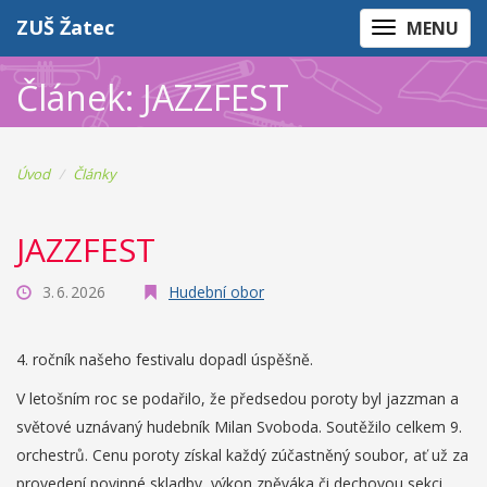
ZUŠ Žatec
MENU
Článek: JAZZFEST
Úvod
Články
JAZZFEST
3. 6. 2026
Hudební obor
4. ročník našeho festivalu dopadl úspěšně.
V letošním roc se podařilo, že předsedou poroty byl jazzman a
světové uznávaný hudebník Milan Svoboda. Soutěžilo celkem 9.
orchestrů. Cenu poroty získal každý zúčastněný soubor, ať už za
provedení povinné skladby, výkon zpěváka či dechovou sekci.