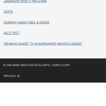
Závěrečné testy z HN a MM
ZÁPIS
Úspěchy našich žáků a učitelů
JAZZ FEST
Výtvarná soutěž "O nejzajímavější vánoční ozdobu"
© ZÁKLADNÍ UMĚLECKÁ ŠKOLA ŽATEC, OKRES LOUNY
PŘIHLÁSIT SE