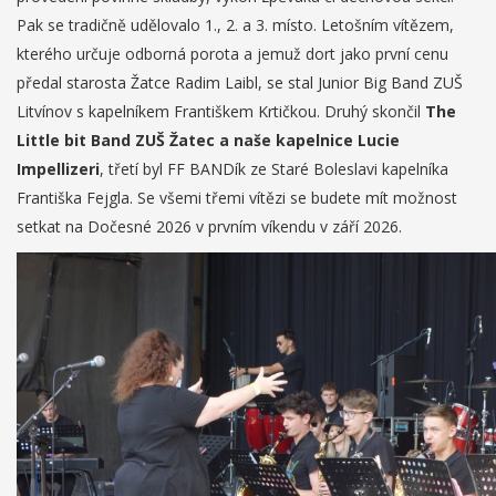
Pak se tradičně udělovalo 1., 2. a 3. místo. Letošním vítězem,
kterého určuje odborná porota a jemuž dort jako první cenu
předal starosta Žatce Radim Laibl, se stal Junior Big Band ZUŠ
Litvínov s kapelníkem Františkem Krtičkou. Druhý skončil
The
Little bit Band ZUŠ Žatec a naše kapelnice Lucie
Impellizeri
, třetí byl FF BANDík ze Staré Boleslavi kapelníka
Františka Fejgla. Se všemi třemi vítězi se budete mít možnost
setkat na Dočesné 2026 v prvním víkendu v září 2026.