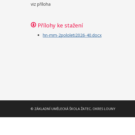
viz příloha
Přílohy ke stažení
hn-mm-2pololeti2026-40.docx
© ZÁKLADNÍ UMĚLECKÁ ŠKOLA ŽATEC, OKRES LOUNY