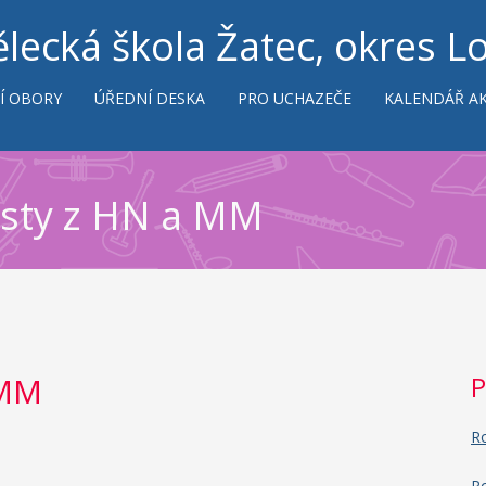
lecká škola Žatec, okres L
Í OBORY
ÚŘEDNÍ DESKA
PRO UCHAZEČE
KALENDÁŘ AK
esty z HN a MM
 MM
P
Ro
Po