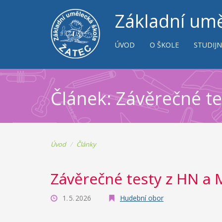
Základní umě
ÚVOD
O ŠKOLE
STUDIJN
Článek: Závěrečné t
Úvod
Články
Závěrečné testy z HN a
1. 5. 2026
Hudební obor