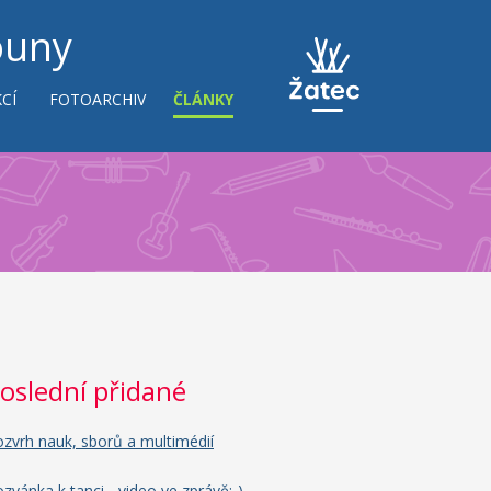
ouny
CÍ
FOTOARCHIV
ČLÁNKY
oslední přidané
zvrh nauk, sborů a multimédií
zvánka k tanci - video ve zprávě:-)