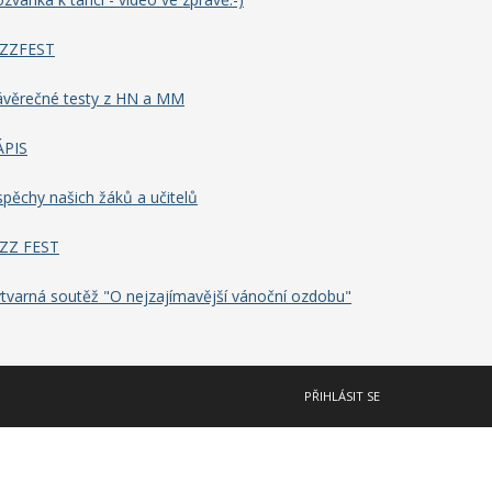
AZZFEST
ávěrečné testy z HN a MM
ÁPIS
pěchy našich žáků a učitelů
AZZ FEST
tvarná soutěž "O nejzajímavější vánoční ozdobu"
PŘIHLÁSIT SE