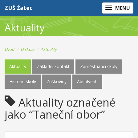
ZUŠ Žatec
MENU
Aktuality
Úvod
O škole
Aktuality
Aktuality
Základní kontakt
Zaměstnanci školy
Historie školy
Zuškoviny
Absolventi
Aktuality označené
jako “Taneční obor”