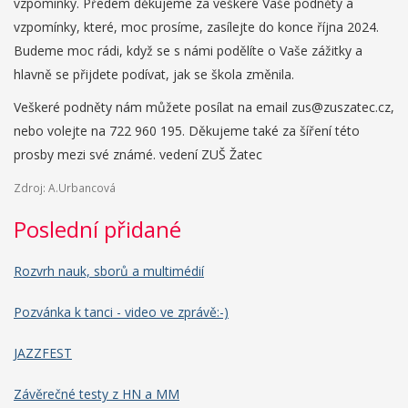
vzpomínky. Předem děkujeme za veškeré Vaše podněty a
vzpomínky, které, moc prosíme, zasílejte do konce října 2024.
Budeme moc rádi, když se s námi podělíte o Vaše zážitky a
hlavně se přijdete podívat, jak se škola změnila.
Veškeré podněty nám můžete posílat na email zus@zuszatec.cz,
nebo volejte na 722 960 195. Děkujeme také za šíření této
prosby mezi své známé. vedení ZUŠ Žatec
Zdroj: A.Urbancová
Poslední přidané
Rozvrh nauk, sborů a multimédií
Pozvánka k tanci - video ve zprávě:-)
JAZZFEST
Závěrečné testy z HN a MM