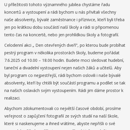
U příležitosti tohoto významného jubilea chystáme řadu
koncertů a vystoupení a rádi bychom u nás přivítali všechny
naše absolventy, bývalé zaměstnance i příznivce, kteří byli třeba
jen po krátkou dobu součástí naší školy a rádi si připomenou
tento čas na koncertě, nebo jen prohlídkou školy a fotografií.
Celodenní akci „ Den otevřených dveří“, po kterou bude probíhat
pestrý program v několika prostorách školy, budeme pořádat
7.6.2025 od 10.00 – 18.00 hodin. Budete moci sledovat hudební,
taneční a divadelní vystoupení nejen našich žáků a učitelů. Aby
byl program co nejpestřejší, rádi bychom oslovili i naše bývalé
absolventy, kteří by chtěli být součástí programu a podílet se tak
na našich oslavách svým vystoupením. Rádi jim dáme prostor k
realizaci.
Abychom zdokumentovali co největší časové období, prosíme
veřejnost o zapůjčení fotografií ze svých studií na naší škole,
které si naskenujeme a ihned vrátíme, abyste nepřišli o své