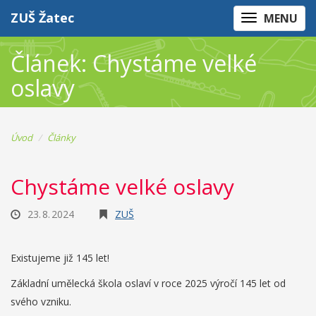
ZUŠ Žatec
MENU
Článek: Chystáme velké
oslavy
Úvod
Články
Chystáme velké oslavy
23. 8. 2024
ZUŠ
Existujeme již 145 let!
Základní umělecká škola oslaví v roce 2025 výročí 145 let od
svého vzniku.