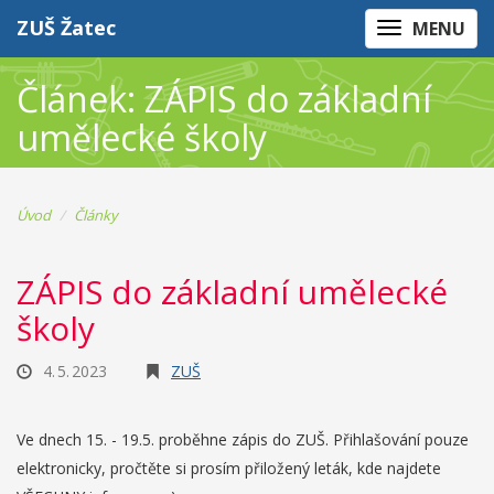
ZUŠ Žatec
MENU
Článek: ZÁPIS do základní
umělecké školy
Úvod
Články
ZÁPIS do základní umělecké
školy
4. 5. 2023
ZUŠ
Ve dnech 15. - 19.5. proběhne zápis do ZUŠ. Přihlašování pouze
elektronicky, pročtěte si prosím přiložený leták, kde najdete