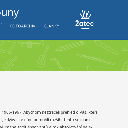
ouny
Í
FOTOARCHIV
ČLÁNKY
1966/1967. Abychom neztráceli přehled o Vás, kteří
ali, kdyby jste nám pomohli rozšířit tento seznam
ně jména spoluabsolventů a rok absolvování na e-