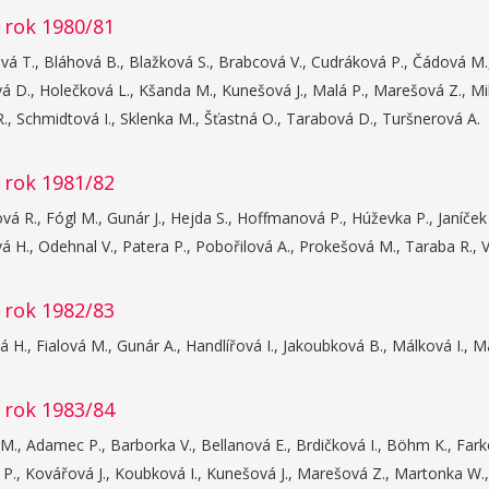
 rok 1980/81
 T., Bláhová B., Blažková S., Brabcová V., Cudráková P., Čádová M.,
á D., Holečková L., Kšanda M., Kunešová J., Malá P., Marešová Z., Milf
., Schmidtová I., Sklenka M., Šťastná O., Tarabová D., Turšnerová A.
 rok 1981/82
vá R., Fógl M., Gunár J., Hejda S., Hoffmanová P., Húževka P., Janíček
H., Odehnal V., Patera P., Pobořilová A., Prokešová M., Taraba R., Vr
 rok 1982/83
á H., Fialová M., Gunár A., Handlířová I., Jakoubková B., Málková I., Ma
 rok 1983/84
M., Adamec P., Barborka V., Bellanová E., Brdičková I., Böhm K., Farkot
 P., Kovářová J., Koubková I., Kunešová J., Marešová Z., Martonka W