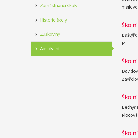
Zaměstnanci školy
mailovo
Historie školy
Školní
Zuškoviny
Baštýřov
M.
Absolventi
Školní
Davidová
Zavřelov
Školní
Bechyňsk
Plocová 
Školní