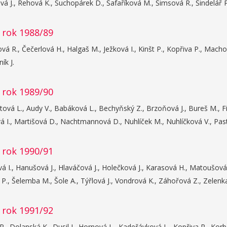
á J., Rehová K., Suchopárek D., Šafaříková M., Šimsová R., Šindelář P.
 rok 1988/89
á R., Čečerlová H., Halgaš M., Ježková I., Kinšt P., Kopřiva P., Macho
ík J.
 rok 1989/90
ová L., Audy V., Babáková L., Bechyňský Z., Brzoňová J., Bureš M., Filí
 I., Martišová D., Nachtmannová D., Nuhlíček M., Nuhlíčková V., Pas
 rok 1990/91
 I., Hanušová J., Hlaváčová J., Holečková J., Karasová H., Matoušov
 P., Šelemba M., Šole A., Týřlová J., Vondrová K., Záhořová Z., Zelenk
 rok 1991/92
., Dolanská K., Dusil J., Hornová L., Kadeřávková L., Kopřiva R., Korb