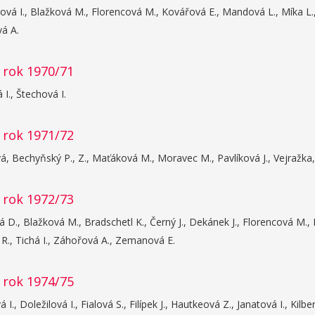
vá I., Blažková M., Florencová M., Kovářová E., Mandová L., Míka L.,
á A.
 rok 1970/71
 I., Štechová I.
 rok 1971/72
, Bechyňský P., Z., Maťáková M., Moravec M., Pavlíková J., Vejražka
 rok 1972/73
D., Blažková M., Bradschetl K., Černý J., Dekánek J., Florencová M.,
R., Tichá I., Záhořová A., Zemanová E.
 rok 1974/75
 I., Doležilová I., Fialová S., Filípek J., Hautkeová Z., Janatová I., Kil