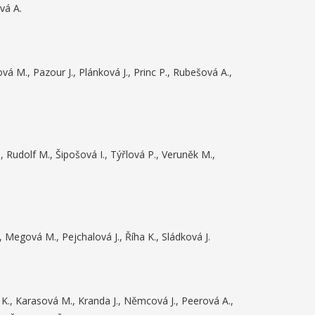
vá A.
 M., Pazour J., Plánková J., Princ P., Rubešová A.,
 Rudolf M., Šipošová I., Týřlová P., Veruněk M.,
, Megová M., Pejchalová J., Říha K., Sládková J.
K., Karasová M., Kranda J., Němcová J., Peerová A.,