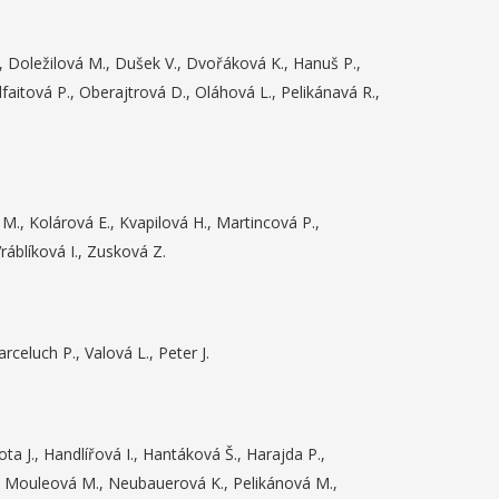
 Doležilová M., Dušek V., Dvořáková K., Hanuš P.,
aitová P., Oberajtrová D., Oláhová L., Pelikánavá R.,
 M., Kolárová E., Kvapilová H., Martincová P.,
áblíková I., Zusková Z.
rceluch P., Valová L., Peter J.
a J., Handlířová I., Hantáková Š., Harajda P.,
., Mouleová M., Neubauerová K., Pelikánová M.,