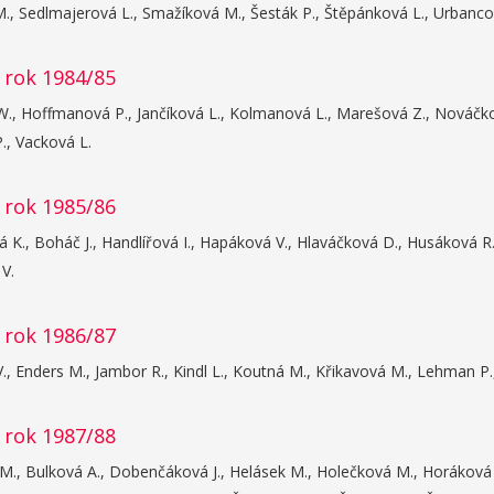
., Sedlmajerová L., Smažíková M., Šesták P., Štěpánková L., Urbanco
 rok 1984/85
., Hoffmanová P., Jančíková L., Kolmanová L., Marešová Z., Nováčková
., Vacková L.
 rok 1985/86
 K., Boháč J., Handlířová I., Hapáková V., Hlaváčková D., Husáková R.,
V.
 rok 1986/87
V., Enders M., Jambor R., Kindl L., Koutná M., Křikavová M., Lehman P.
 rok 1987/88
M., Bulková A., Dobenčáková J., Helásek M., Holečková M., Horáková 