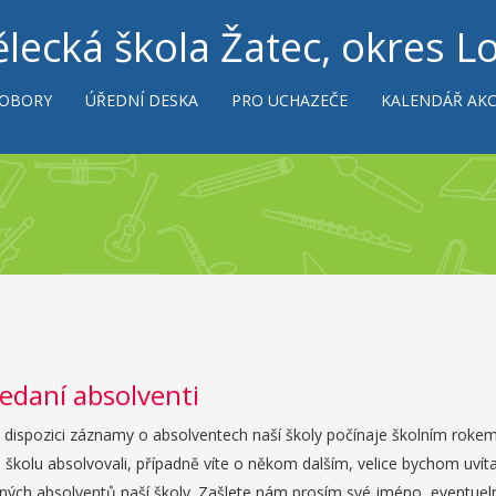
lecká škola Žatec, okres L
 OBORY
ÚŘEDNÍ DESKA
PRO UCHAZEČE
KALENDÁŘ AKC
edaní absolventi
dispozici záznamy o absolventech naší školy počínaje školním rokem 
i školu absolvovali, případně víte o někom dalším, velice bychom uvít
ných absolventů naší školy. Zašlete nám prosím své jméno, eventuel