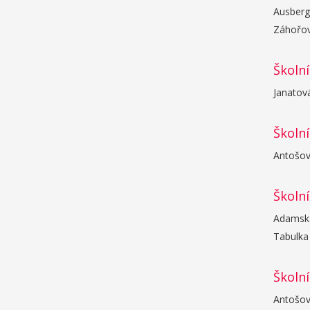
Ausbergo
Záhořov
Školní
Janatová
Školní
Antošová
Školní
Adamská 
Tabulka 
Školní
Antošová