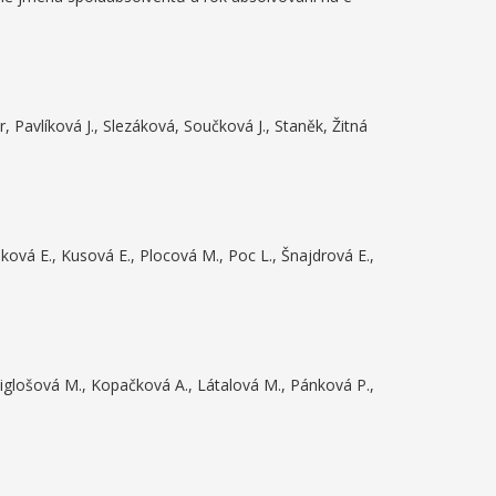
 Pavlíková J., Slezáková, Součková J., Staněk, Žitná
ová E., Kusová E., Plocová M., Poc L., Šnajdrová E.,
niglošová M., Kopačková A., Látalová M., Pánková P.,