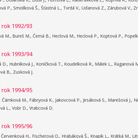
á P., Smolíková Š., Šťastná L., Tvrdá V., Uďanová Z., Zárubová V., Z
 rok 1992/93
 M., Bureš M., Černá B., Heclová M., Heclová P., Koptová P., Popelko
 rok 1993/94
D., Hubníková J., Koníčková T., Koudelková R., Málek L., Raganová M.,
á B., Zusková J.
 rok 1994/95
, Čámková M., Fábryová K., Jakovcová P., Jirsáková S., Marešová J., N
vá L., Vobr D., Vrabcová D.
 rok 1995/96
 Červenková H., Fischerová O., Hrabáková Š., Knapík L., Krátká M., Lit