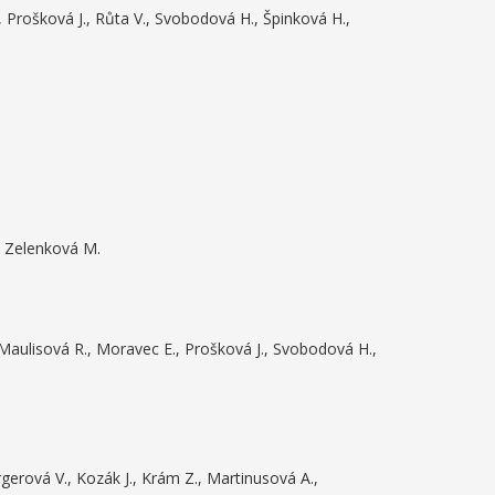
 Prošková J., Růta V., Svobodová H., Špinková H.,
, Zelenková M.
 Maulisová R., Moravec E., Prošková J., Svobodová H.,
bergerová V., Kozák J., Krám Z., Martinusová A.,