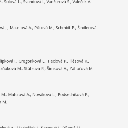
, Šolová L., Švandová I., Vanžurová S., Valeček V.
vá J., Matejová A., Půtová M., Schmidt P., Šindlerová
pková I., Gregoríková L., Heclová P., Illésová K.,
trňáková M., Stützuvá R., Šimsová A., Záhořová M.
á M., Matulová A., Nováková L., Podsedníková P.,
a M.
elová A., Macháček J., Pechová I., Plívová M.,