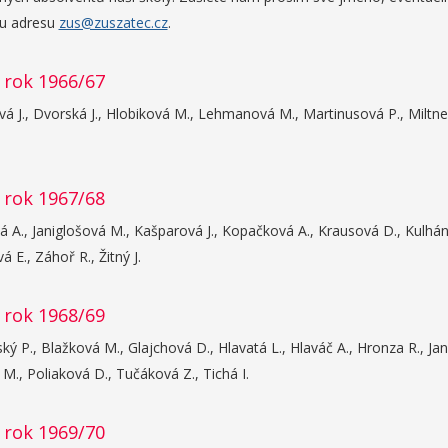
u adresu
zus@zuszatec.cz
.
 rok 1966/67
á J., Dvorská J., Hlobiková M., Lehmanová M., Martinusová P., Miltner,
 rok 1967/68
 A., Janiglošová M., Kašparová J., Kopačková A., Krausová D., Kulhánk
á E., Záhoř R., Žitný J.
 rok 1968/69
ý P., Blažková M., Glajchová D., Hlavatá L., Hlaváč A., Hronza R., Ja
M., Poliaková D., Tučáková Z., Tichá I.
 rok 1969/70