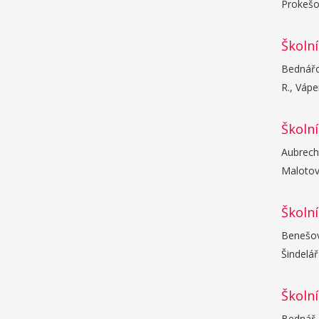
Prokešov
Školní
Bednářov
R., Vápen
Školní
Aubrecht
Malotová
Školní
Benešová
Šindelář
Školní
Bednář P