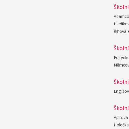
Školní
Adamcová
Hledíkov
Říhová R
Školní
Foltýnko
Němcová 
Školní
Englišov
Školní
Apltová 
Holečka