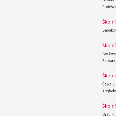
Podešvov
Školní
Babáková
Školní
Bocková 
Zemanov
Školní
Čajka L.
Trejbalo
Školní
Dráb T.,