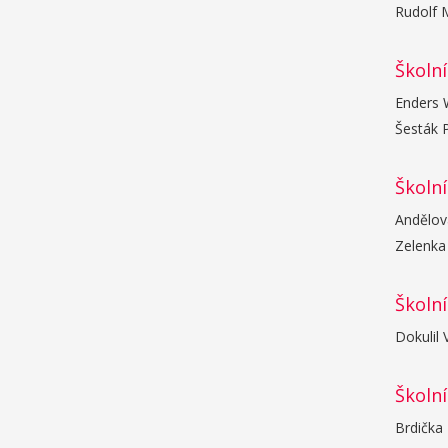
Rudolf M
Školní
Enders W
Šesták P
Školní
Andělová
Zelenka 
Školní
Dokulil 
Školní
Brdička 