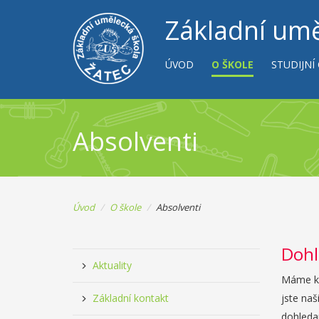
Základní umě
ÚVOD
O ŠKOLE
STUDIJNÍ
Absolventi
Úvod
O škole
Absolventi
Dohl
Aktuality
Máme k 
jste naš
Základní kontakt
dohleda