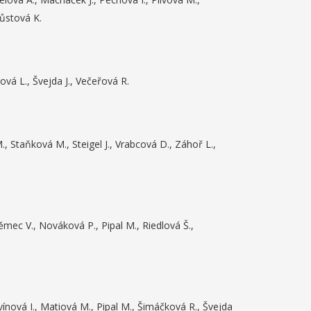
růstová K.
vá L., Švejda J., Večeřová R.
 Staňková M., Steigel J., Vrabcová D., Záhoř L.,
ěmec V., Nováková P., Pipal M., Riedlová Š.,
vínová I., Matiová M., Pipal M., Šimáčková R., Švejda