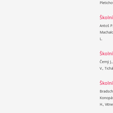
Pleticho
Školní
Antoš P.
Machalov
L.
Školní
Černý J.
V., Tichá
Školní
Bradsche
Konopáse
H., Vitn