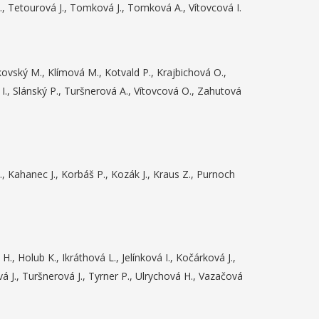
J., Tetourová J., Tomková J., Tomková A., Vítovcová I.
ikovský M., Klímová M., Kotvald P., Krajbichová O.,
., Slánský P., Turšnerová A., Vítovcová O., Zahutová
E., Kahanec J., Korbáš P., Kozák J., Kraus Z., Purnoch
, Holub K., Ikráthová L., Jelínková I., Kočárková J.,
vá J., Turšnerová J., Tyrner P., Ulrychová H., Vazačová