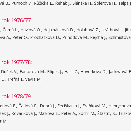
vá B., Purnoch V., Růžička L., Řehák J., Slánská H., Šolerová H., Talpa 
 rok 1976/77
, Černá L., Havlová O., Hejtmánková D., Holubová Z., Ikráthová J., Jiř
á A., Peter O., Procházková D., Příhodová M., Rejcha J., Schmidtová I
 rok 1977/78:
, Dušek V., Farkotová M., Filípek J., Hasil Z., Hovorková D., Jackiwová 
 E., Trefná I., Vávra M.
 rok 1978/79
tlová E., Čadová P., Dobrá J., Feciškanin J., Fraňková M., Henrychová H.
k J., Kovaříková J., Málková L., Peter A., Sochr M., Šťastný S., Třísko
er M.