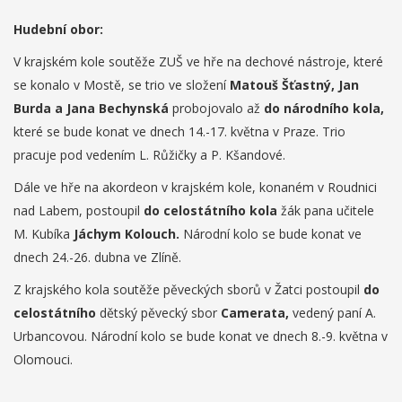
Hudební obor:
V krajském kole soutěže ZUŠ ve hře na dechové nástroje, které
se konalo v Mostě, se trio ve složení
Matouš Šťastný, Jan
Burda a Jana Bechynská
probojovalo až
do národního kola,
které se bude konat ve dnech 14.-17. května v Praze. Trio
pracuje pod vedením L. Růžičky a P. Kšandové.
Dále ve hře na akordeon v krajském kole, konaném v Roudnici
nad Labem, postoupil
do celostátního kola
žák pana učitele
M. Kubíka
Jáchym Kolouch.
Národní kolo se bude konat ve
dnech 24.-26. dubna ve Zlíně.
Z krajského kola soutěže pěveckých sborů v Žatci postoupil
do
celostátního
dětský pěvecký sbor
Camerata,
vedený paní A.
Urbancovou. Národní kolo se bude konat ve dnech 8.-9. května v
Olomouci.