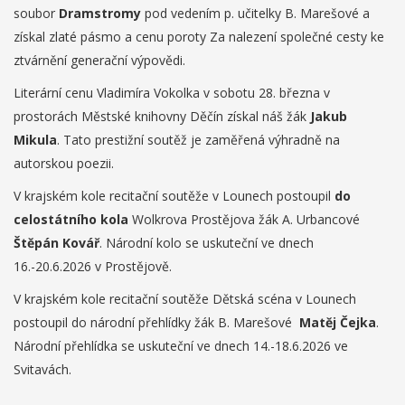
soubor
Dramstromy
pod vedením p. učitelky B. Marešové a
získal zlaté pásmo a cenu poroty Za nalezení společné cesty ke
ztvárnění generační výpovědi.
Literární cenu Vladimíra Vokolka v sobotu 28. března v
prostorách Městské knihovny Děčín získal náš žák
Jakub
Mikula
. Tato prestižní soutěž je zaměřená výhradně na
autorskou poezii.
V krajském kole recitační soutěže v Lounech postoupil
do
celostátního kola
Wolkrova Prostějova žák A. Urbancové
Štěpán Kovář
. Národní kolo se uskuteční ve dnech
16.-20.6.2026 v Prostějově.
V krajském kole recitační soutěže Dětská scéna v Lounech
postoupil do národní přehlídky žák B. Marešové
Matěj Čejka
.
Národní přehlídka se uskuteční ve dnech 14.-18.6.2026 ve
Svitavách.