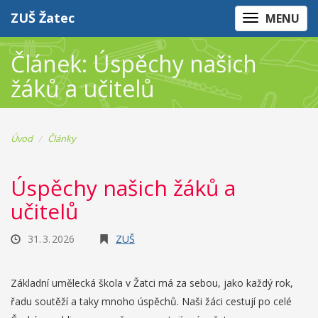
ZUŠ Žatec
MENU
Článek: Úspěchy našich
žáků a učitelů
Úvod
Články
Úspěchy našich žáků a
učitelů
31. 3. 2026
ZUŠ
Základní umělecká škola v Žatci má za sebou, jako každý rok,
řadu soutěží a taky mnoho úspěchů. Naši žáci cestují po celé