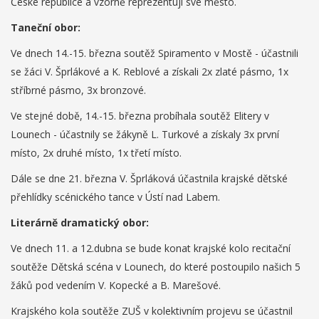
České republice a vzorně reprezentují své město.
Taneční obor:
Ve dnech 14.-15. března soutěž Spiramento v Mostě - účastnili
se žáci V. Šprlákové a K. Reblové a získali 2x zlaté pásmo, 1x
stříbrné pásmo, 3x bronzové.
Ve stejné době, 14.-15. března probíhala soutěž Elitery v
Lounech - účastnily se žákyně L. Turkové a získaly 3x první
místo, 2x druhé místo, 1x třetí místo.
Dále se dne 21. března V. Šprláková účastnila krajské dětské
přehlídky scénického tance v Ústí nad Labem.
Literárně dramatický obor:
Ve dnech 11. a 12.dubna se bude konat krajské kolo recitační
soutěže Dětská scéna v Lounech, do které postoupilo našich 5
žáků pod vedením V. Kopecké a B. Marešové.
Krajského kola soutěže ZUŠ v kolektivním projevu se účastnil