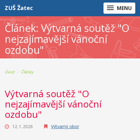
ZUŠ Žatec
MENU
Článek: Výtvarná soutěž "O
nejzajímavější vánoční
ozdobu"
Úvod
Články
Výtvarná soutěž "O
nejzajímavější vánoční
ozdobu"
12. 1. 2026
Výtvarný obor