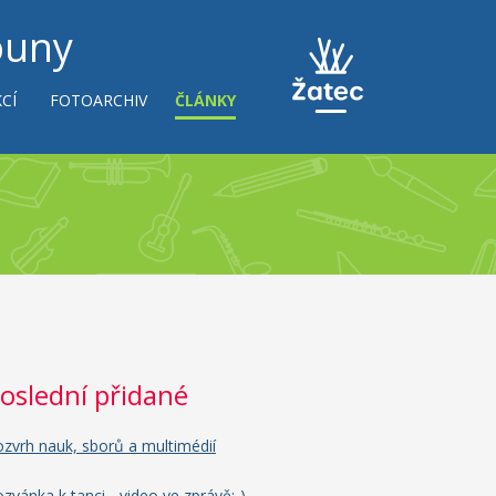
ouny
CÍ
FOTOARCHIV
ČLÁNKY
oslední přidané
zvrh nauk, sborů a multimédií
zvánka k tanci - video ve zprávě:-)