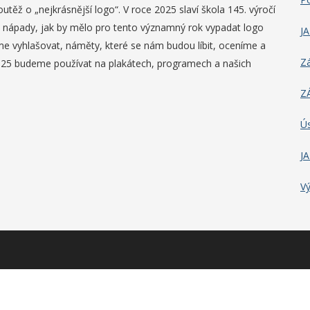
ěž o „nejkrásnější logo“. V roce 2025 slaví škola 145. výročí
h nápady, jak by mělo pro tento významný rok vypadat logo
J
me vyhlašovat, náměty, které se nám budou líbit, oceníme a
Z
2025 budeme používat na plakátech, programech a našich
Z
Ús
J
Vý