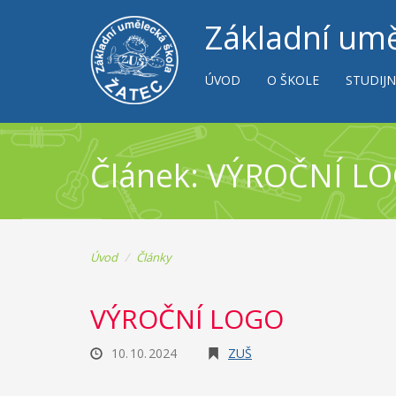
Základní umě
ÚVOD
O ŠKOLE
STUDIJN
Článek: VÝROČNÍ L
Úvod
Články
VÝROČNÍ LOGO
10. 10. 2024
ZUŠ