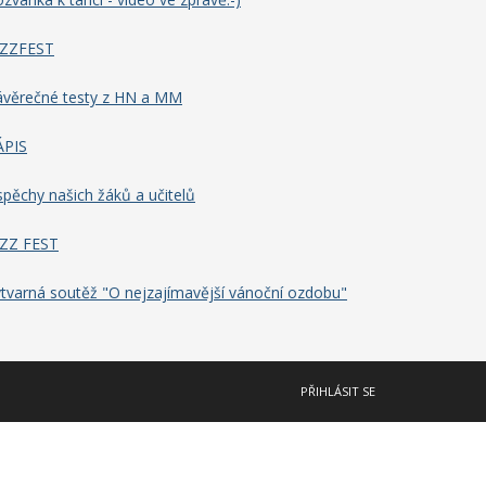
AZZFEST
ávěrečné testy z HN a MM
ÁPIS
pěchy našich žáků a učitelů
AZZ FEST
tvarná soutěž "O nejzajímavější vánoční ozdobu"
PŘIHLÁSIT SE