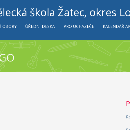
lecká škola Žatec, okres L
Í OBORY
ÚŘEDNÍ DESKA
PRO UCHAZEČE
KALENDÁŘ AK
OGO
P
Ro
Po