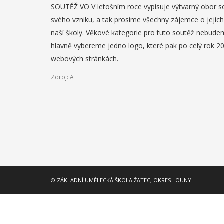
SOUTĚŽ VO V letošním roce vypisuje výtvarný obor sout
svého vzniku, a tak prosíme všechny zájemce o jejic
naší školy. Věkové kategorie pro tuto soutěž nebude
hlavně vybereme jedno logo, které pak po celý rok 
webových stránkách.
Zdroj: A
© ZÁKLADNÍ UMĚLECKÁ ŠKOLA ŽATEC, OKRES LOUNY